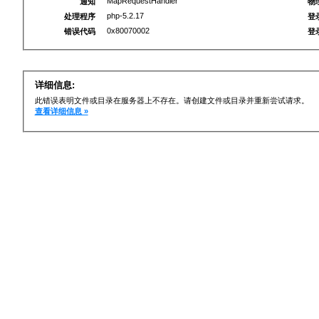
MapRequestHandler
通知
物
php-5.2.17
处理程序
登
0x80070002
错误代码
登
详细信息:
此错误表明文件或目录在服务器上不存在。请创建文件或目录并重新尝试请求。
查看详细信息 »